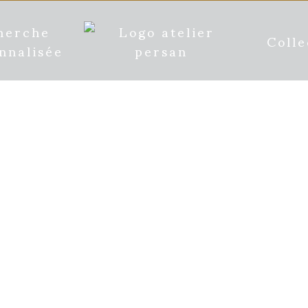
herche
Colle
nnalisée