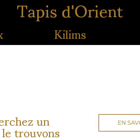
Tapis d'Orient
x
Kilims
is personnalisée
erchez un
 le trouvons
EN SAV