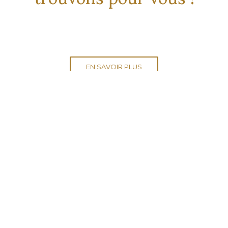
EN SAVOIR PLUS
Atelier Persan
Semaine
11H -19H30