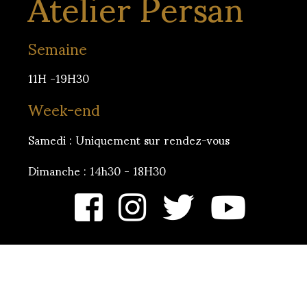
Atelier Persan
Semaine
11H -19H30
Week-end
Samedi : Uniquement sur rendez-vous
Dimanche : 14h30 - 18H30