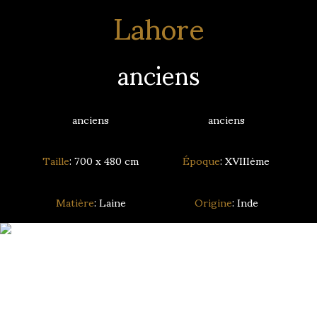
Lahore
anciens
anciens
anciens
Taille
: 700 x 480 cm
Époque
: XVIIIème
Matière
: Laine
Origine
: Inde
Recherche de tapis personnalisée