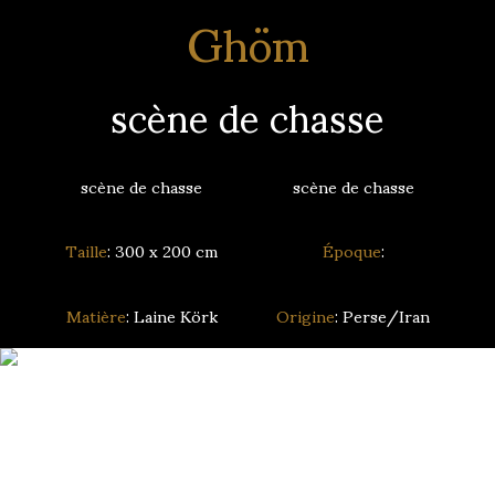
Ghöm
scène de chasse
scène de chasse
scène de chasse
Taille
: 300 x 200 cm
Époque
:
Matière
: Laine Körk
Origine
: Perse/Iran
Recherche de tapis personnalisée