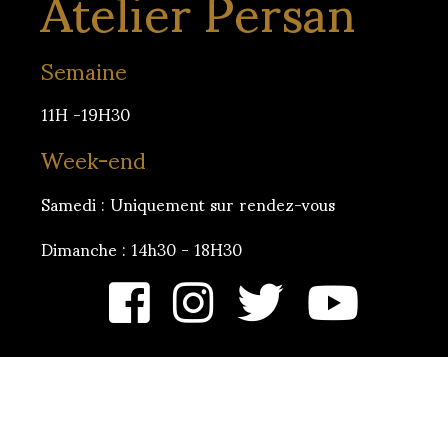
Atelier Persan
Semaine
11H -19H30
Week-end
Samedi : Uniquement sur rendez-vous
Dimanche : 14h30 - 18H30