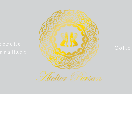
herche
Colle
nnalisée