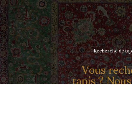
Recherche de tap
Vous rech
tapis ? Nous
pour 