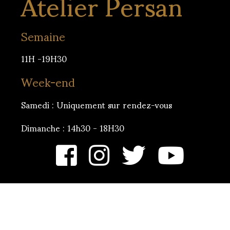
Atelier Persan
Semaine
11H -19H30
Week-end
Samedi : Uniquement sur rendez-vous
Dimanche : 14h30 - 18H30