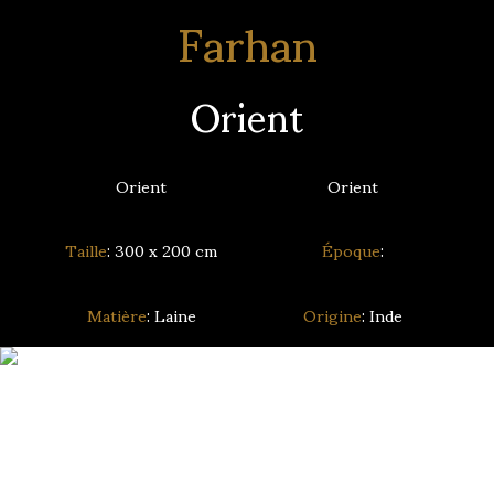
Farhan
Orient
Orient
Orient
Taille
: 300 x 200 cm
Époque
:
Matière
: Laine
Origine
: Inde
Recherche de tapis personnalisée