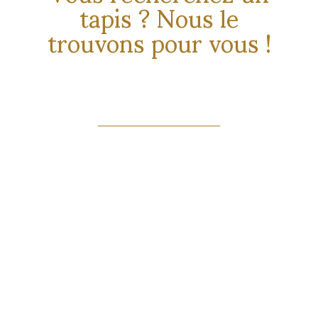
tapis ? Nous le
trouvons pour vous !
EN SAVOIR PLUS
Atelier Persan