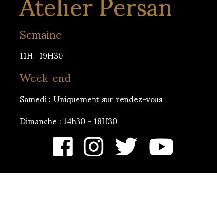
Atelier Persan
Semaine
11H -19H30
Week-end
Samedi : Uniquement sur rendez-vous
Dimanche : 14h30 - 18H30